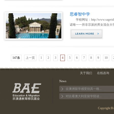
思睿智中学
学校网址：http://www.sageri
诺唯一一所非宗派的男女混合大学
147条
上一页
1
2
3
4
5
6
7
8
9
10
关于我们
在线咨询
News
去澳洲留学感受别具一格...
对比看澳大利亚留学陪读...
Copyright:BA